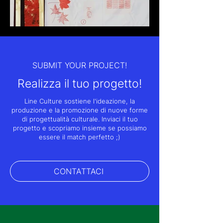
SUBMIT YOUR PROJECT!
Realizza il tuo progetto!
Line Culture sostiene l'ideazione, la
produzione e la promozione di nuove forme
di progettualità culturale. Inviaci il tuo
progetto e scopriamo insieme se possiamo
essere il match perfetto ;)
CONTATTACI