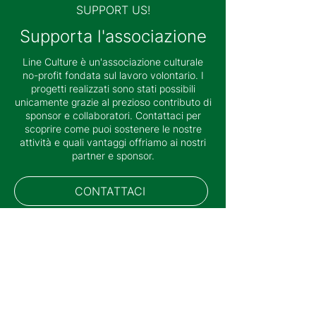
SUPPORT US!
Supporta l'associazione
Line Culture è un'associazione culturale
no-profit fondata sul lavoro volontario. I
progetti realizzati sono stati possibili
unicamente grazie al prezioso contributo di
sponsor e collaboratori. Contattaci per
scoprire come puoi sostenere le nostre
attività e quali vantaggi offriamo ai nostri
partner e sponsor.
CONTATTACI
"Moved by Art"
è la nostra
vision, perché Arte e
Cultura trasformano il