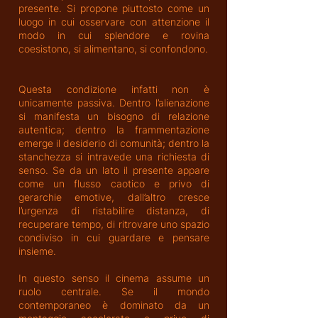
presente. Si propone piuttosto come un
luogo in cui osservare con attenzione il
modo in cui splendore e rovina
coesistono, si alimentano, si confondono.
Questa condizione infatti non è
unicamente passiva. Dentro l’alienazione
si manifesta un bisogno di relazione
autentica; dentro la frammentazione
emerge il desiderio di comunità; dentro la
stanchezza si intravede una richiesta di
senso. Se da un lato il presente appare
come un flusso caotico e privo di
gerarchie emotive, dall’altro cresce
l’urgenza di ristabilire distanza, di
recuperare tempo, di ritrovare uno spazio
condiviso in cui guardare e pensare
insieme.
In questo senso il cinema assume un
ruolo centrale. Se il mondo
contemporaneo è dominato da un