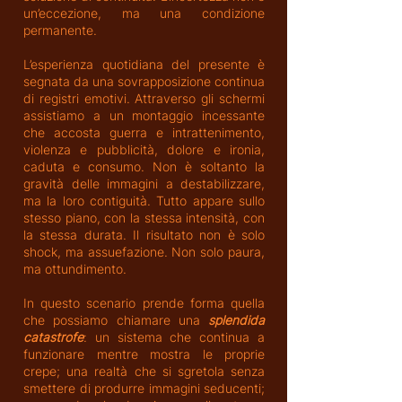
un’eccezione, ma una condizione
permanente.
L’esperienza quotidiana del presente è
segnata da una sovrapposizione continua
di registri emotivi. Attraverso gli schermi
assistiamo a un montaggio incessante
che accosta guerra e intrattenimento,
violenza e pubblicità, dolore e ironia,
caduta e consumo. Non è soltanto la
gravità delle immagini a destabilizzare,
ma la loro contiguità. Tutto appare sullo
stesso piano, con la stessa intensità, con
la stessa durata. Il risultato non è solo
shock, ma assuefazione. Non solo paura,
ma ottundimento.
In questo scenario prende forma quella
che possiamo chiamare una
splendida
catastrofe
: un sistema che continua a
funzionare mentre mostra le proprie
crepe; una realtà che si sgretola senza
smettere di produrre immagini seducenti;