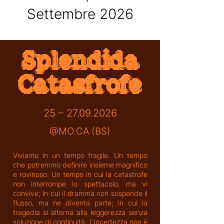
Settembre 2026
Splendida
Catasfrofe
25 –
27.09.2026
@MO.CA (BS)
Viviamo in un tempo fragile. Un tempo
che potremmo definire insieme magnifico
e rovinoso. Un tempo in cui la catastrofe
non interrompe lo spettacolo, ma vi
convive; in cui il dramma non sospende il
flusso, ma ne diventa parte; in cui la
tragedia si alterna alla leggerezza senza
soluzione di continuità. L’incertezza non è