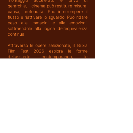
montaggio accelerato e privo di
gerarchie, il cinema può restituire misura,
pausa, profondità. Può interrompere il
flusso e riattivare lo sguardo. Può ridare
peso alle immagini e alle emozioni,
sottraendole alla logica dell’equivalenza
continua.
Attraverso le opere selezionate, il Brixia
Film Fest 2026 esplora le forme
dell’assurdo contemporaneo, le
dinamiche dell’alienazione, le strategie di
fuga e le possibilità di resistenza.
Racconta personaggi sospesi, sistemi
girano a vuoto, comunità in bilico. Di
momenti di leggerezza e di spazi in cui si
generano nuove forme di incontro.
In un mondo che sembra correre senza
gerarchie emotive, Splendida catastrofe
è un invito a rallentare e a guardare con
maggiore consapevolezza il montaggio
del nostro tempo, per osservare, ridere e
arrabbiarci; ma soprattutto riconoscere