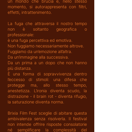
un mondo che brucia e, nello stesso
momento, si autorappresenta con filtri,
effetti, intrattenimento.
La fuga che attraversa il nostro tempo
non è soltanto geografica o
professionale:
è una fuga percettiva ed emotiva.
Non fuggiamo necessariamente altrove.
Fuggiamo da un’emozione all’altra.
Da un’immagine alla successiva.
Da un prima a un dopo che non hanno
più distanza.
È una forma di sopravvivenza dentro
l’eccesso di stimoli: una difesa che
protegge ma, allo stesso tempo,
anestetizza. L’ironia diventa scudo, la
distrazione - il brain rot - diventa rifugio,
la saturazione diventa norma.
Brixia Film Fest sceglie di abitare questa
ambivalenza senza risolverla. Il festival
non intende offrire risposte consolatorie
né semplificare la complessità del